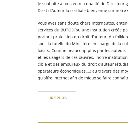
Je souhaite à tous en ma qualité de Directeur
Droit d’Auteur la cordiale bienvenue sur notre
Vous avez sans doute chers internautes, entend
services du BUTODRA, une institution créée par
portant protection du droit d’auteur, du folklor
sous la tutelle du Ministère en charge de la cu
loisirs. Connue beaucoup plus par les auteurs 
et les usagers de ces œuvres, notre institutio
cible et des amoureux du droit d’auteur (étudi
opérateurs économiques….) au travers des m
qu’offre Internet afin de mieux se faire connaît
Il gambling online riunisce numerose forme di i
LIRE PLUS