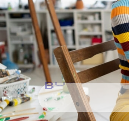
Le droit d'au
le salaire de l
B
U
T
O
D
R
A
,