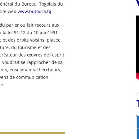
 général du Bureau Togolais du
 site web
www.butodra.tg
u parler ou fait recours aux
 la loi 91-12 du 10 juin1991
e et des droits voisins, placée
lture, du tourisme et des
créateur des œuvres de l’esprit
n voudrait se rapprocher de sa
ants, enseignants-chercheurs,
oyens de communication
re.
ntrattenimento, dalle roulette e dal blackjack fino al baccarat, ai