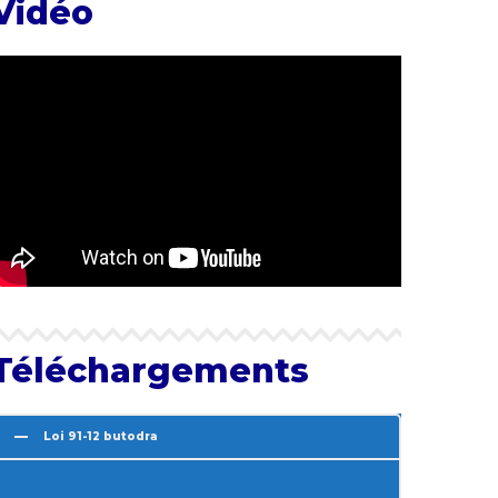
Vidéo
 jackpot e alle promozioni che accompagnano le diverse categorie di
Téléchargements
Loi 91-12 butodra