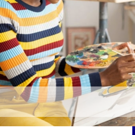
teur?
'artiste ?
E
I
R
L
D
E
C
U
O
B
E
L