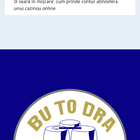
O seară în mișcare: cum prinde contur atmosfera
unui cazinou online