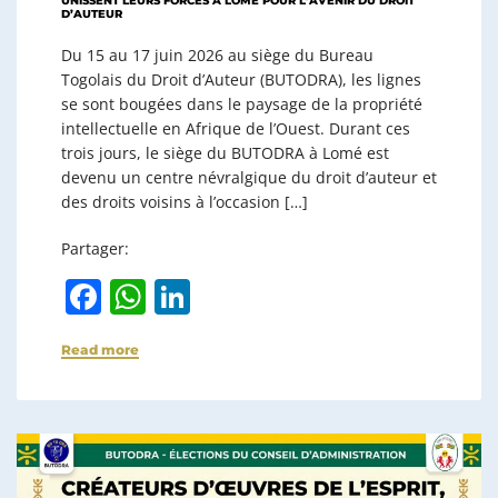
UNISSENT LEURS FORCES A LOMÉ POUR L’AVENIR DU DROIT
D’AUTEUR
Du 15 au 17 juin 2026 au siège du Bureau
Togolais du Droit d’Auteur (BUTODRA), les lignes
se sont bougées dans le paysage de la propriété
intellectuelle en Afrique de l’Ouest. Durant ces
trois jours, le siège du BUTODRA à Lomé est
devenu un centre névralgique du droit d’auteur et
des droits voisins à l’occasion […]
Partager:
F
W
Li
a
h
n
Read more
c
at
k
e
s
e
b
A
dI
o
p
n