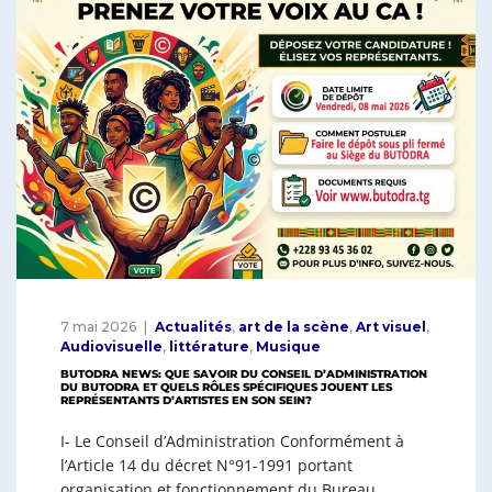
o
p
k
7 mai 2026
Actualités
,
art de la scène
,
Art visuel
,
Audiovisuelle
,
littérature
,
Musique
BUTODRA NEWS: QUE SAVOIR DU CONSEIL D’ADMINISTRATION
DU BUTODRA ET QUELS RÔLES SPÉCIFIQUES JOUENT LES
REPRÉSENTANTS D’ARTISTES EN SON SEIN?
I- Le Conseil d’Administration Conformément à
l’Article 14 du décret N°91-1991 portant
organisation et fonctionnement du Bureau