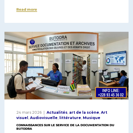
a
h
n
Read more
c
at
k
e
s
e
b
A
dI
o
p
n
o
p
k
24 mars 2026
Actualités
,
art de la scène
,
Art
visuel
,
Audiovisuelle
,
littérature
,
Musique
CONNAISSANCES SUR LE SERVICE DE LA DOCUMENTATION DU
BUTODRA