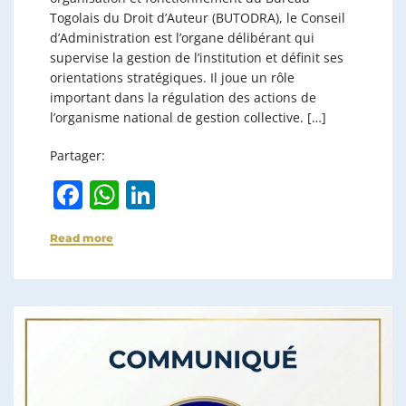
Togolais du Droit d’Auteur (BUTODRA), le Conseil
d’Administration est l’organe délibérant qui
supervise la gestion de l’institution et définit ses
orientations stratégiques. Il joue un rôle
important dans la régulation des actions de
l’organisme national de gestion collective. […]
Partager:
F
W
Li
a
h
n
Read more
c
at
k
e
s
e
b
A
dI
o
p
n
o
p
k