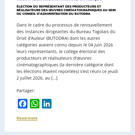
ÉLECTION DU REPRÉSENTANT DES PRODUCTEURS ET
RÉALISATEURS DES ŒUVRES CINÉMATOGRAPHIQUES AU SEIN
DU CONSEIL D’ADMINISTRATION DU BUTODRA
Dans le cadre du processus de renouvellement
des instances dirigeantes du Bureau Togolais du
Droit d’Auteur (BUTODRA) dont les autres
catégories avaient connu depuis le 04 juin 2026
leurs représentants, le collège électoral des
producteurs et réalisateurs d’œuvres
cinématographiques (la dernière catégorie dont
les élections étaient reportées) s’est réuni ce jeudi
2 juillet 2026, au […]
Partager:
F
W
Li
a
h
n
Read more
c
at
k
e
s
e