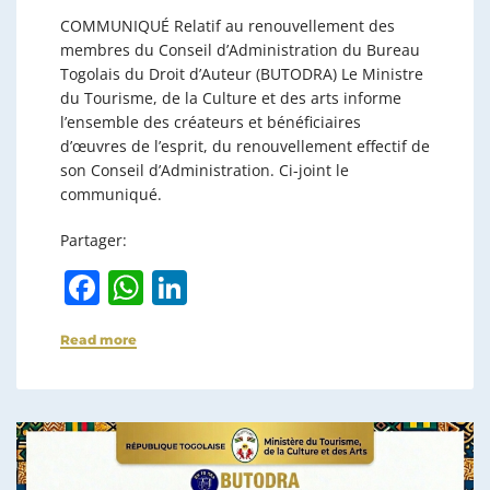
COMMUNIQUÉ ​Relatif au renouvellement des
membres du Conseil d’Administration du Bureau
Togolais du Droit d’Auteur (BUTODRA) ​Le Ministre
du Tourisme, de la Culture et des arts informe
l’ensemble des créateurs et bénéficiaires
d’œuvres de l’esprit, du renouvellement effectif de
son Conseil d’Administration. Ci-joint le
communiqué.
Partager:
F
W
Li
a
h
n
Read more
c
at
k
e
s
e
b
A
dI
o
p
n