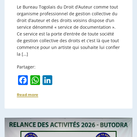
Le Bureau Togolais du Droit d’Auteur comme tout
organisme professionnel de gestion collective du
droit d’auteur et des droits voisins dispose d’un
service dénommé « service de documentation ».
Ce service est la porte d’entrée de toute société
de gestion collective des droits et c’est là que tout
commence pour un artiste qui souhaite lui confier
la […]
Partager:
F
W
Li
a
h
n
Read more
c
at
k
e
s
e
b
A
dI
o
p
n