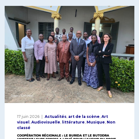
b
A
dI
o
p
n
o
p
k
17 juin 2026
Actualités
,
art de la scène
,
Art
visuel
,
Audiovisuelle
,
littérature
,
Musique
,
Non
classé
COOPÉRATION RÉGIONALE : LE BURIDA ET LE BUTODRA