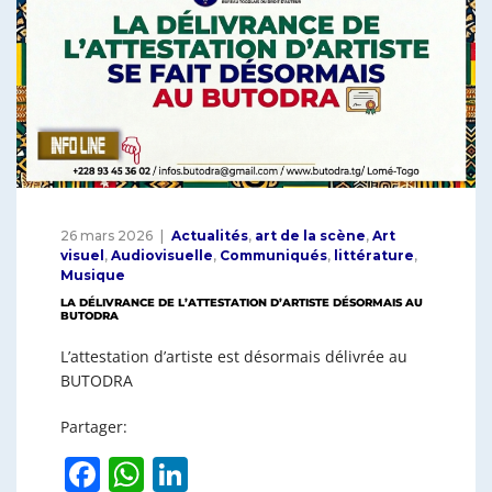
o
p
k
26 mars 2026
Actualités
,
art de la scène
,
Art
visuel
,
Audiovisuelle
,
Communiqués
,
littérature
,
Musique
LA DÉLIVRANCE DE L’ATTESTATION D’ARTISTE DÉSORMAIS AU
BUTODRA
L’attestation d’artiste est désormais délivrée au
BUTODRA
Partager:
F
W
Li