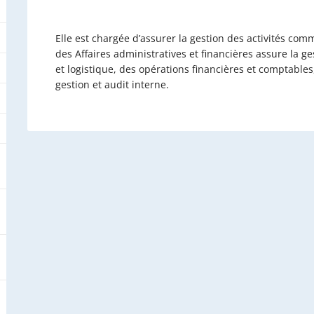
Elle est chargée d’assurer la gestion des activités com
des Affaires administratives et financières assure la 
et logistique, des opérations financières et comptable
gestion et audit interne.
Online-Spieler, die Slots von BGaming und Pragmatic 
Les amateurs de slots qui suivent BGaming, Pragmatic Pl
Les joueurs en ligne qui évaluent les slots à haut RTP
Les amateurs de casino en ligne qui suivent les provide
Spieler, die auf hohe RTP-Slots von NetEnt und Pragm
Les joueurs qui recherchent des machines à sous de BGa