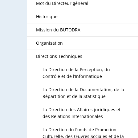
Mot du Directeur général
Historique
Mission du BUTODRA
Organisation
Directions Techniques
La Direction de la Perception, du
Contrôle et de l’Informatique
La Direction de la Documentation, de la
Répartition et de la Statistique
La Direction des Affaires juridiques et
des Relations Internationales
La Direction du Fonds de Promotion
Culturelle, des Œuvres Sociales et de la