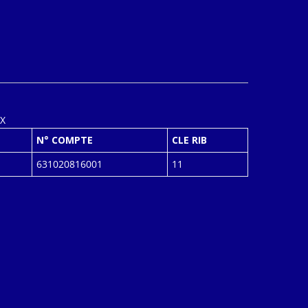
X
N° COMPTE
CLE RIB
631020816001
11