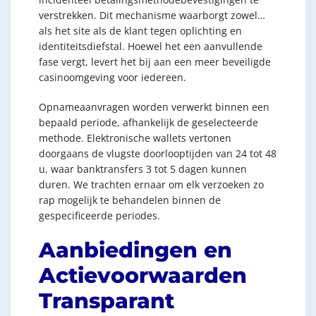
verstrekken. Dit mechanisme waarborgt zowel…
als het site als de klant tegen oplichting en
identiteitsdiefstal. Hoewel het een aanvullende
fase vergt, levert het bij aan een meer beveiligde
casinoomgeving voor iedereen.
Opnameaanvragen worden verwerkt binnen een
bepaald periode, afhankelijk de geselecteerde
methode. Elektronische wallets vertonen
doorgaans de vlugste doorlooptijden van 24 tot 48
u, waar banktransfers 3 tot 5 dagen kunnen
duren. We trachten ernaar om elk verzoeken zo
rap mogelijk te behandelen binnen de
gespecificeerde periodes.
Aanbiedingen en
Actievoorwaarden
Transparant