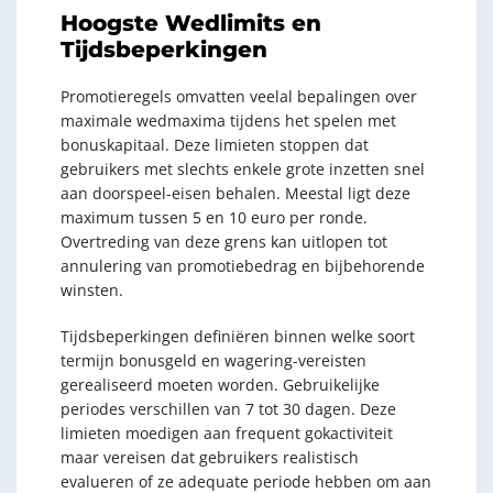
Hoogste Wedlimits en
Tijdsbeperkingen
Promotieregels omvatten veelal bepalingen over
maximale wedmaxima tijdens het spelen met
bonuskapitaal. Deze limieten stoppen dat
gebruikers met slechts enkele grote inzetten snel
aan doorspeel-eisen behalen. Meestal ligt deze
maximum tussen 5 en 10 euro per ronde.
Overtreding van deze grens kan uitlopen tot
annulering van promotiebedrag en bijbehorende
winsten.
Tijdsbeperkingen definiëren binnen welke soort
termijn bonusgeld en wagering-vereisten
gerealiseerd moeten worden. Gebruikelijke
periodes verschillen van 7 tot 30 dagen. Deze
limieten moedigen aan frequent gokactiviteit
maar vereisen dat gebruikers realistisch
evalueren of ze adequate periode hebben om aan