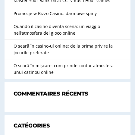
Master Your Bankroll at CCTV Rush Hour Games
Promocje w Bizzo Casino: darmowe spiny
Quando il casinò diventa scena: un viaggio
nell’atmosfera del gioco online
O seară în casino-ul online: de la prima privire la
jocurile preferate
O seară în mișcare: cum prinde contur atmosfera
unui cazinou online
COMMENTAIRES RÉCENTS
CATÉGORIES