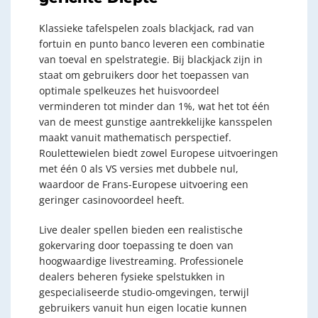
Klassieke tafelspelen zoals blackjack, rad van
fortuin en punto banco leveren een combinatie
van toeval en spelstrategie. Bij blackjack zijn in
staat om gebruikers door het toepassen van
optimale spelkeuzes het huisvoordeel
verminderen tot minder dan 1%, wat het tot één
van de meest gunstige aantrekkelijke kansspelen
maakt vanuit mathematisch perspectief.
Roulettewielen biedt zowel Europese uitvoeringen
met één 0 als VS versies met dubbele nul,
waardoor de Frans-Europese uitvoering een
geringer casinovoordeel heeft.
Live dealer spellen bieden een realistische
gokervaring door toepassing te doen van
hoogwaardige livestreaming. Professionele
dealers beheren fysieke spelstukken in
gespecialiseerde studio-omgevingen, terwijl
gebruikers vanuit hun eigen locatie kunnen