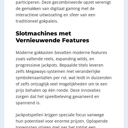
participeren. Deze gecombineerde opzet verenigt
de gemakken van digitaal gaming met de
interactieve uitwisseling en sfeer van een
traditioneel gokpaleis.
Slotmachines met
Vernieuwende Features
Moderne gokkasten bevatten moderne features
zoals vallende reels, expanding wilds, en
progressieve jackpots. Bepaalde titels leveren
zelfs Megaways-systemen met veranderlijke
symbolenaantallen per rol, wat leidt in duizenden
of zelfs ontzaglijk veel mogelijkheden om te een
prijs behalen op één ronde. Deze innovaties
zorgen dat het speelbeleving gevarieerd en
spannend is.
Jackpotspellen krijgen speciale focus vanwege
hun potentieel voor enorme prijzen. Oplopende
topwinsten stijgen met per bet totdat een