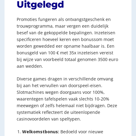
Uitgelegd
Promoties fungeren als ontvangstgeschenk en
trouwprogramma, maar vergen een duidelijk
besef van de gekoppelde bepalingen. Inzeteisen
specificeren hoeveel keren een bonussom moet
worden gewedded eer opname haalbaar is. Een
bonusgeld van 100 € met 35x inzeteisen vereist
bij wijze van voorbeeld totaal genomen 3500 euro
aan wedden.
Diverse games dragen in verschillende omvang
bij aan het vervullen van doorspeel-eisen.
Slotmachines wegen doorgaans voor 100%,
waarentegen tafelspelen vaak slechts 10-20%
meewegen of zelfs helemaal niet bijdragen. Deze
systematiek reflecteert de uiteenlopende
casinovoordelen van speltypen.
Welkomstbonus:
Bedoeld voor nieuwe