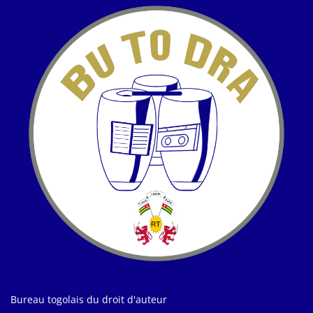
Bureau togolais du droit d'auteur