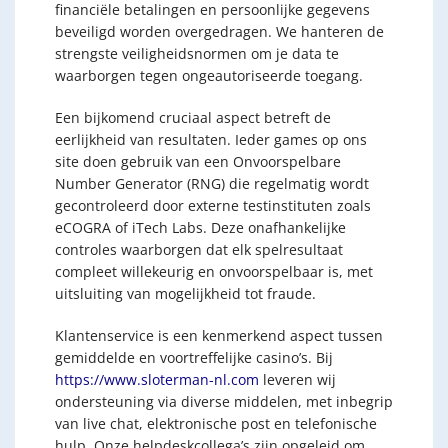
financiële betalingen en persoonlijke gegevens
beveiligd worden overgedragen. We hanteren de
strengste veiligheidsnormen om je data te
waarborgen tegen ongeautoriseerde toegang.
Een bijkomend cruciaal aspect betreft de
eerlijkheid van resultaten. Ieder games op ons
site doen gebruik van een Onvoorspelbare
Number Generator (RNG) die regelmatig wordt
gecontroleerd door externe testinstituten zoals
eCOGRA of iTech Labs. Deze onafhankelijke
controles waarborgen dat elk spelresultaat
compleet willekeurig en onvoorspelbaar is, met
uitsluiting van mogelijkheid tot fraude.
Klantenservice is een kenmerkend aspect tussen
gemiddelde en voortreffelijke casino’s. Bij
https://www.sloterman-nl.com
leveren wij
ondersteuning via diverse middelen, met inbegrip
van live chat, elektronische post en telefonische
hulp. Onze helpdeskcollega’s zijn opgeleid om