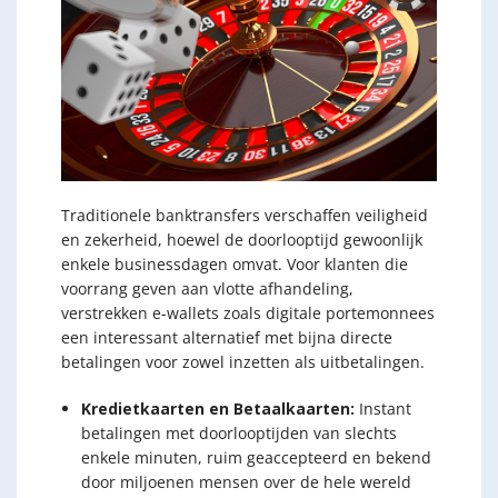
Traditionele banktransfers verschaffen veiligheid
en zekerheid, hoewel de doorlooptijd gewoonlijk
enkele businessdagen omvat. Voor klanten die
voorrang geven aan vlotte afhandeling,
verstrekken e-wallets zoals digitale portemonnees
een interessant alternatief met bijna directe
betalingen voor zowel inzetten als uitbetalingen.
Kredietkaarten en Betaalkaarten:
Instant
betalingen met doorlooptijden van slechts
enkele minuten, ruim geaccepteerd en bekend
door miljoenen mensen over de hele wereld