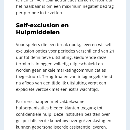
het haalbaar is om een maximum negatief bedrag
per periode in te zetten.
Self-exclusion en
Hulpmiddelen
Voor spelers die een break nodig, leveren wij self-
exclusion opties voor periodes verschillend van 24
uur tot definitieve uitsluiting. Gedurende deze
termijn is inloggen volledig uitgeschakeld en
worden geen enkele marketingcommunicaties
toegestuurd. Terugdraaien van inlogmogelijkheid
na afloop van een tijdelijk uitsluiting vergt een
expliciete verzoek met een extra wachttijd.
Partnerschappen met vakbekwame
hulporganisaties bieden klanten toegang tot
confidentiële hulp. Deze instituten bezitten over
gespecialiseerde knowhow over gokverslaving en
kunnen gepersonaliseerde assistentie leveren.