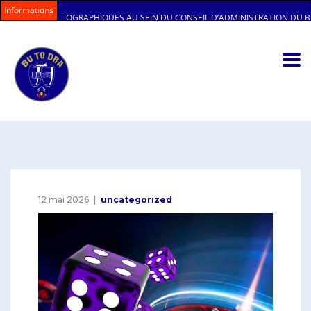
Informations
GRAPHIQUES AU SEIN DU CONSEIL D’ADMINISTRATION DU BUTODRA
COOP
12 mai 2026
uncategorized