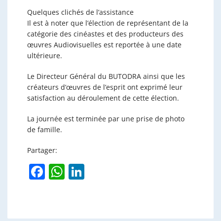
Quelques clichés de l’assistance
Il est à noter que l’élection de représentant de la
catégorie des cinéastes et des producteurs des
œuvres Audiovisuelles est reportée à une date
ultérieure.
Le Directeur Général du BUTODRA ainsi que les
créateurs d’œuvres de l’esprit ont exprimé leur
satisfaction au déroulement de cette élection.
La journée est terminée par une prise de photo
de famille.
Partager:
F
W
Li
a
h
n
c
at
k
e
s
e