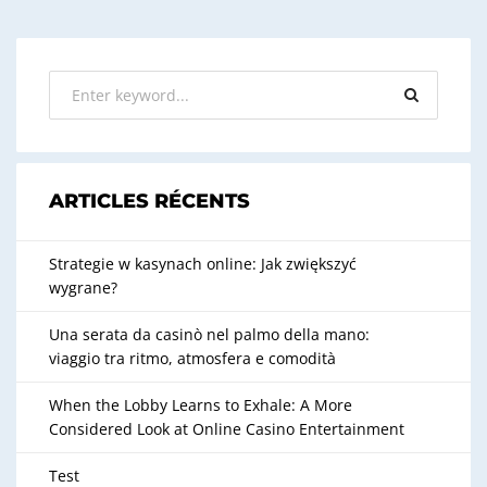
b
A
dI
o
p
n
o
p
k
ARTICLES RÉCENTS
Strategie w kasynach online: Jak zwiększyć
wygrane?
Una serata da casinò nel palmo della mano:
viaggio tra ritmo, atmosfera e comodità
When the Lobby Learns to Exhale: A More
Considered Look at Online Casino Entertainment
Test