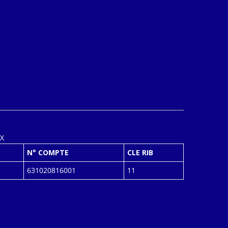
X
N° COMPTE
CLE RIB
631020816001
11