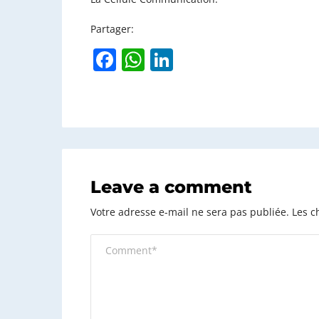
Partager:
F
W
Li
a
h
n
c
at
k
e
s
e
b
A
dI
o
p
n
Leave a comment
o
p
k
Votre adresse e-mail ne sera pas publiée.
Les c