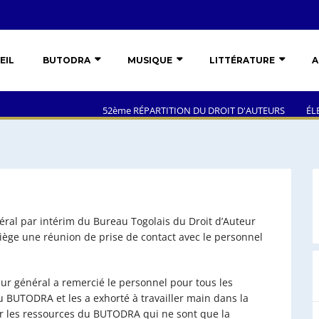
EIL
BUTODRA
MUSIQUE
LITTÉRATURE
A
52ème RÉPARTITION DU DROIT D'AUTEURS
ÉLECTION DU 
éral par intérim du Bureau Togolais du Droit d’Auteur
iège une réunion de prise de contact avec le personnel
r général a remercié le personnel pour tous les
u BUTODRA et les a exhorté à travailler main dans la
r les ressources du BUTODRA qui ne sont que la