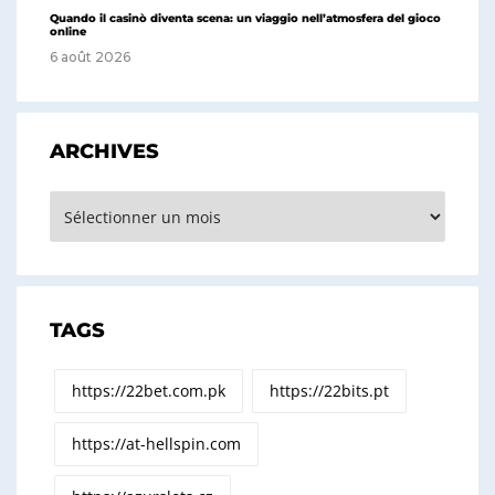
Quando il casinò diventa scena: un viaggio nell’atmosfera del gioco
online
6 août 2026
ARCHIVES
Archives
TAGS
https://22bet.com.pk
https://22bits.pt
https://at-hellspin.com