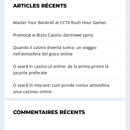
ARTICLES RÉCENTS
Master Your Bankroll at CCTV Rush Hour Games
Promocje w Bizzo Casino: darmowe spiny
Quando il casinò diventa scena: un viaggio
nell’atmosfera del gioco online
O seară în casino-ul online: de la prima privire la
jocurile preferate
O seară în mișcare: cum prinde contur atmosfera
unui cazinou online
COMMENTAIRES RÉCENTS