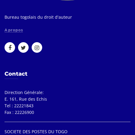
Bureau togolais du droit d'auteur
A propos
Contact
Direction Générale:
E. 161, Rue des Echis
Tel : 22221843
Fax : 22226900
SOCIETE DES POSTES DU TOGO